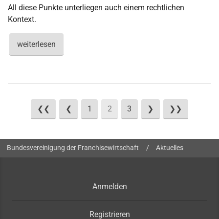
All diese Punkte unterliegen auch einem rechtlichen
Kontext.
weiterlesen
❮❮
❮
1
2
3
❯
❯❯
Sie sind hier:
Bundesvereinigung der Franchisewirtschaft
/
Aktuelles
Anmelden
Registrieren