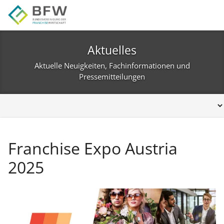
Zur Hauptnavigation springen
Zum Hauptinhalt springen
Zur Seitenfußzeile springen
Aktuelles
Aktuelle Neuigkeiten, Fachinformationen und
Pressemitteilungen
Franchise Expo Austria
2025