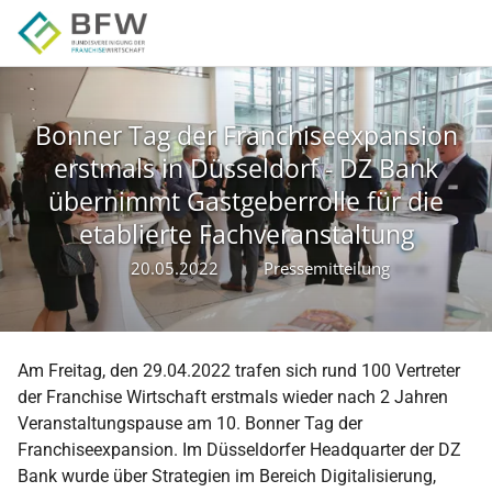
Zur Hauptnavigation springen
Zum Hauptinhalt springen
Zur Seitenfußzeile springen
Bonner Tag der Franchiseexpansion
erstmals in Düsseldorf - DZ Bank
übernimmt Gastgeberrolle für die
etablierte Fachveranstaltung
20.05.2022
Pressemitteilung
Am Freitag, den 29.04.2022 trafen sich rund 100 Vertreter
der Franchise Wirtschaft erstmals wieder nach 2 Jahren
Veranstaltungspause am 10. Bonner Tag der
Franchiseexpansion. Im Düsseldorfer Headquarter der DZ
Bank wurde über Strategien im Bereich Digitalisierung,