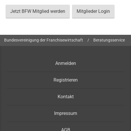
Jetzt BFW Mitglied werden
Mitglieder Login
Sie sind hier:
Bundesvereinigung der Franchisewirtschaft
/
Beratungsservice
Anmelden
Registrieren
Kontakt
Impressum
AGB