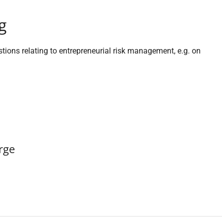
g
ions relating to entrepreneurial risk management, e.g. on
rge