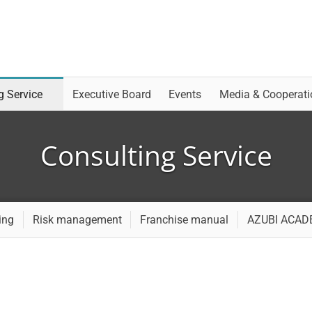
g Service
Executive Board
Events
Media & Cooperati
Consulting Service
ing
Risk management
Franchise manual
AZUBI ACA