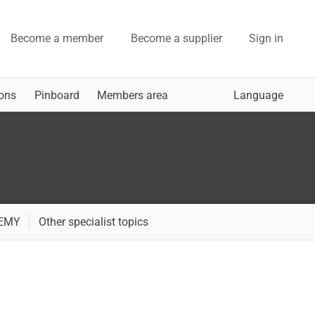
Become a member
Become a supplier
Sign in
ons
Pinboard
Members area
Language
DEMY
Other specialist topics