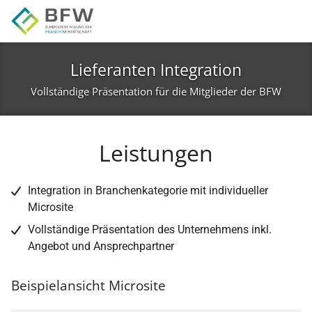
Zur Hauptnavigation springen
Zum Hauptinhalt springen
Zur Seitenfußzeile springen
Lieferanten Integration
Vollständige Präsentation für die Mitglieder der BFW
Leistungen
Integration in Branchenkategorie mit individueller
Microsite
Vollständige Präsentation des Unternehmens inkl.
Angebot und Ansprechpartner
Beispielansicht Microsite