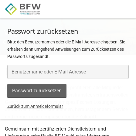
Zur Hauptnavigation springen
Zum Hauptinhalt springen
Zur Seitenfußzeile springen
Passwort zurücksetzen
Mitgliederbereich
Online-Services der BFW
Bitte den Benutzernamen oder die E-Mail-Adresse eingeben. Sie
erhalten dann umgehend Anweisungen zum Zurücksetzen des
Passworts zugesandt.
Einkaufsvorteile
Über die BFW Einkaufsvorteile profitieren alle Mitglieder
Passwort zurücksetzen
von Know-how und Informationstransfer, vertrauensvollen
Geschäftskontakten, systemspezifischen Lösungen,
Zurück zum Anmeldeformular
attraktiven Einkaufskonditionen, herausragendem Service
und immer neuen Impulsen für die Zukunft.
Gemeinsam mit zertifizierten Dienstleistern und