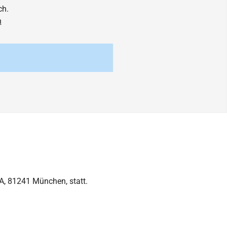
ch.
n
 A, 81241 München, statt.