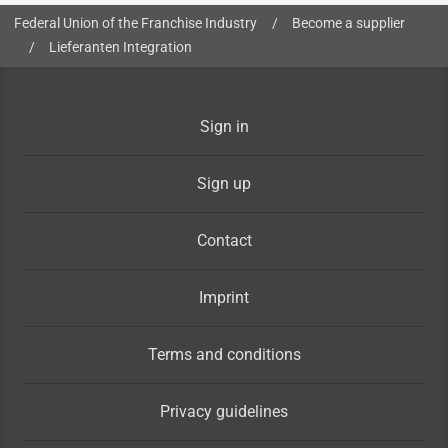
You are here:
Federal Union of the Franchise Industry
/
Become a supplier
/
Lieferanten Integration
Sign in
Sign up
Contact
Imprint
Terms and conditions
Privacy guidelines