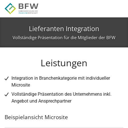
Skip to main navigation
Skip to main content
Skip to page footer
Lieferanten Integration
Vollständige Präsentation für die Mitglieder der BFW
Leistungen
Integration in Branchenkategorie mit individueller
Microsite
Vollständige Präsentation des Unternehmens inkl.
Angebot und Ansprechpartner
Beispielansicht Microsite