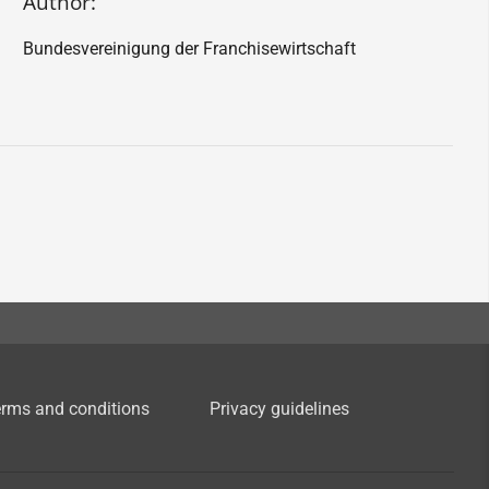
Author:
Bundesvereinigung der Franchisewirtschaft
rms and conditions
Privacy guidelines