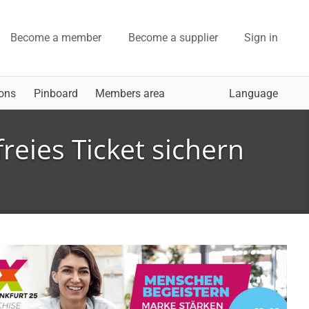
Become a member
Become a supplier
Sign in
ons
Pinboard
Members area
Language
reies Ticket sichern