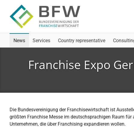
Skip to main navigation
Skip to main content
Skip to page footer
News
Services
Country representative
Consultin
Franchise Expo Germ
Die Bundesvereinigung der Franchisewirtschaft ist Ausstel
größten Franchise Messe im deutschsprachigen Raum für al
Unternehmen, die über Franchising expandieren wollen.