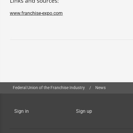
Links and sources:
www.franchise-expo.com
You are here:
Federal Union of the Franchise Industry
/
News
Sign in
Sign up