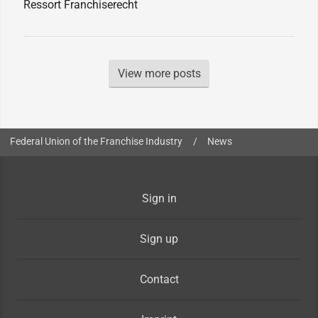
Ressort Franchiserecht
View more posts
You are here:
Federal Union of the Franchise Industry
/
News
Sign in
Sign up
Contact