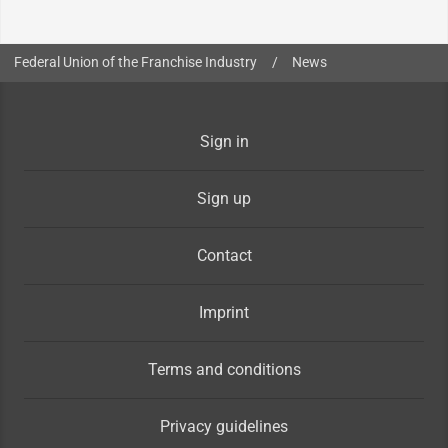
You are here:
Federal Union of the Franchise Industry
/
News
Sign in
Sign up
Contact
Imprint
Terms and conditions
Privacy guidelines